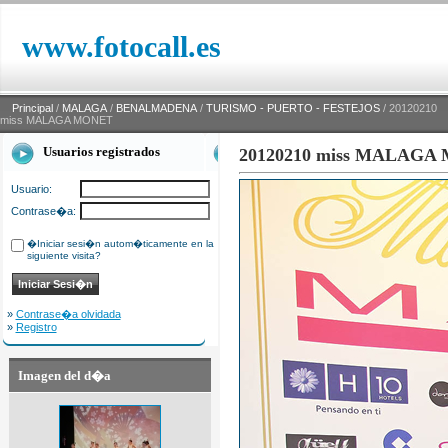
www.fotocall.es
Principal
/
MALAGA
/
BENALMADENA
/
TURISMO - PUERTO - FESTEJOS
/ 20120210
miss MALAGA MONET
Usuarios registrados
20120210 miss MALAGA
Usuario:
Contrase�a:
�Iniciar sesi�n autom�ticamente en la
siguiente visita?
»
Contrase�a olvidada
»
Registro
Imagen del d�a