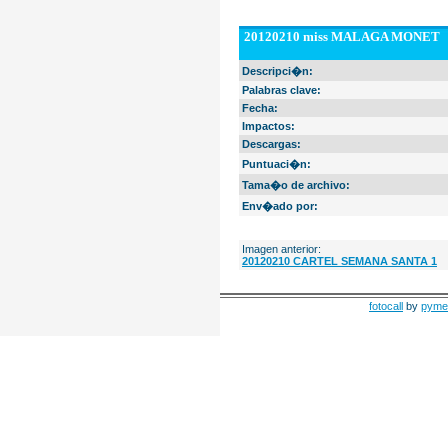
20120210 miss MALAGA MONET
Descripci�n:
Palabras clave:
Fecha:
Impactos:
Descargas:
Puntuaci�n:
Tama�o de archivo:
Env�ado por:
Imagen anterior:
20120210 CARTEL SEMANA SANTA 1
fotocall
by
pyme