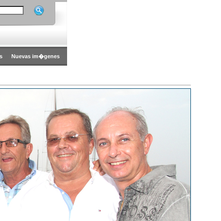
s
Nuevas im�genes