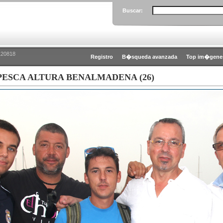
Buscar:
120818
Registro
B�squeda avanzada
Top im�gene
 PESCA ALTURA BENALMADENA (26)