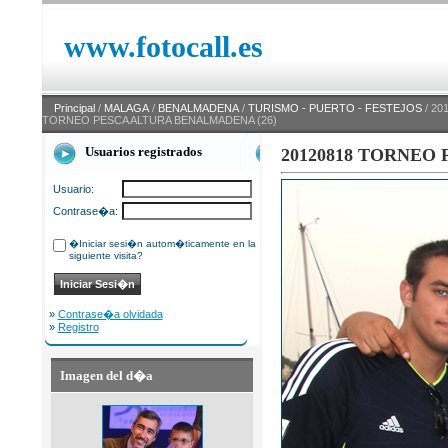
www.fotocall.es
Principal
/
MALAGA
/
BENALMADENA
/
TURISMO - PUERTO - FESTEJOS
/ 20
TORNEO PESCA ALTURA BENALMADENA (26)
Usuarios registrados
20120818 TORNEO
Usuario:
Contrase�a:
�Iniciar sesi�n autom�ticamente en la
siguiente visita?
»
Contrase�a olvidada
»
Registro
Imagen del d�a