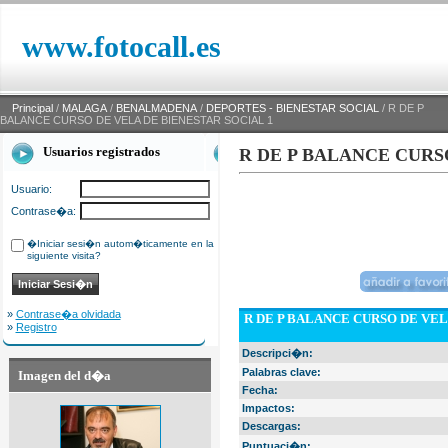
www.fotocall.es
Principal
/
MALAGA
/
BENALMADENA
/
DEPORTES - BIENESTAR SOCIAL
/ R DE P
BALANCE CURSO DE VELA DE BIENESTAR SOCIAL 1
Usuarios registrados
R DE P BALANCE CURS
Usuario:
Contrase�a:
�Iniciar sesi�n autom�ticamente en la
siguiente visita?
»
Contrase�a olvidada
R DE P BALANCE CURSO DE VEL
»
Registro
Descripci�n:
Palabras clave:
Imagen del d�a
Fecha:
Impactos:
Descargas:
Puntuaci�n: