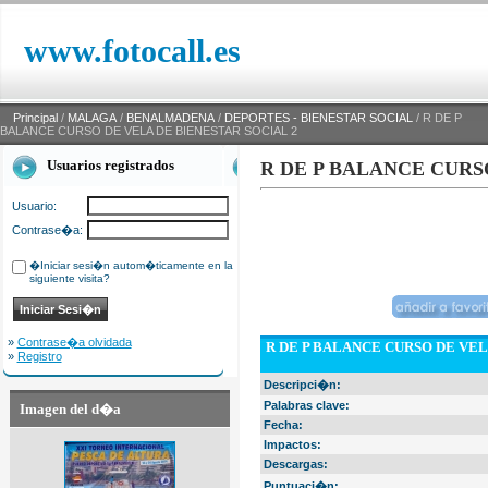
www.fotocall.es
Principal
/
MALAGA
/
BENALMADENA
/
DEPORTES - BIENESTAR SOCIAL
/ R DE P
BALANCE CURSO DE VELA DE BIENESTAR SOCIAL 2
Usuarios registrados
R DE P BALANCE CURS
Usuario:
Contrase�a:
�Iniciar sesi�n autom�ticamente en la
siguiente visita?
»
Contrase�a olvidada
R DE P BALANCE CURSO DE VEL
»
Registro
Descripci�n:
Palabras clave:
Imagen del d�a
Fecha:
Impactos:
Descargas:
Puntuaci�n: