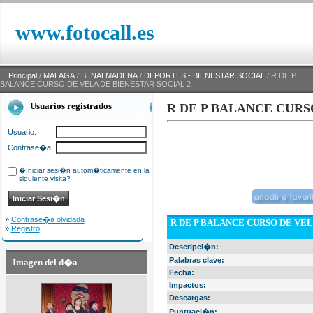
www.fotocall.es
Principal
/
MALAGA
/
BENALMADENA
/
DEPORTES - BIENESTAR SOCIAL
/ R DE P
BALANCE CURSO DE VELA DE BIENESTAR SOCIAL 2
Usuarios registrados
R DE P BALANCE CURS
Usuario:
Contrase�a:
�Iniciar sesi�n autom�ticamente en la
siguiente visita?
»
Contrase�a olvidada
R DE P BALANCE CURSO DE VEL
»
Registro
Descripci�n:
Palabras clave:
Imagen del d�a
Fecha:
Impactos:
Descargas:
Puntuaci�n: