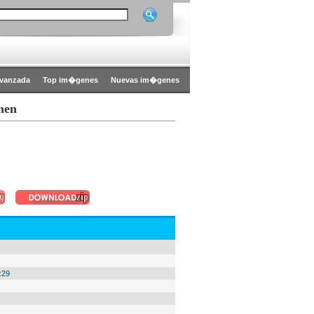
vanzada
Top im�genes
Nuevas im�genes
men
:29