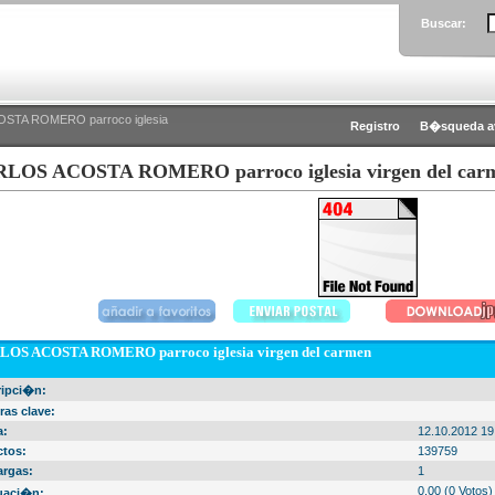
Buscar:
STA ROMERO parroco iglesia
Registro
B�squeda a
LOS ACOSTA ROMERO parroco iglesia virgen del car
OS ACOSTA ROMERO parroco iglesia virgen del carmen
ripci�n:
ras clave:
a:
12.10.2012 19
ctos:
139759
argas:
1
0.00 (0 Votos)
uaci�n: