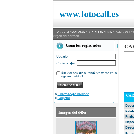
www.fotocall.es
Principal
/
MALAGA
/
BENALMADENA
/ CARLOS ACO
virgen del carmen
Usuarios registrados
CAR
Usuario:
Contrase�a:
�Iniciar sesi�n autom�ticamente en la
siguiente visita?
»
Contrase�a olvidada
CARL
»
Registro
Desc
Palab
Imagen del d�a
Fech
Impa
Desc
Punt