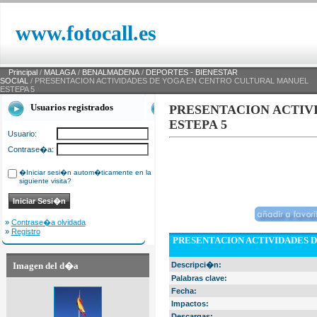
www.fotocall.es
Principal
/
MALAGA
/
BENALMADENA
/
DEPORTES - BIENESTAR
SOCIAL
/ PRESENTACION ACTIVIDADES DE YOGA EN CENTRO CULTURAL MANUEL
ESTEPA 5
Usuarios registrados
PRESENTACION ACTIV
ESTEPA 5
Usuario:
Contrase�a:
�Iniciar sesi�n autom�ticamente en la
siguiente visita?
»
Contrase�a olvidada
»
Registro
PRESENTACION ACTIVIDADES 
Imagen del d�a
Descripci�n:
Palabras clave:
Fecha:
Impactos:
Descargas: