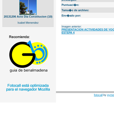
Puntuaci�n:
Tama�o de archivo:
Env�ado por:
20131206 Acto Dia Constitucion (10)
Isabel Menendez
Imagen anterior:
PRESENTACION ACTIVIDADES DE YO
ESTEPA 4
fotocall
by
pyme