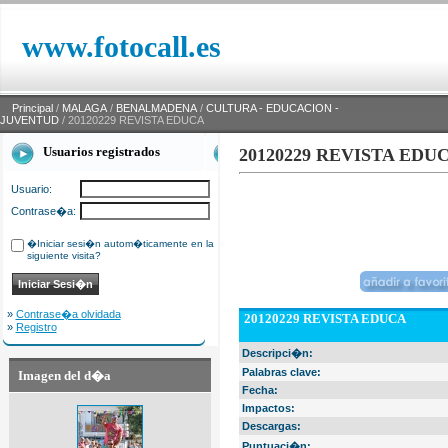
www.fotocall.es
Principal
/
MALAGA
/
BENALMADENA
/
CULTURA - EDUCACION -
JUVENTUD
/ 20120229 REVISTA EDUCA
Usuarios registrados
20120229 REVISTA EDU
Usuario:
Contrase�a:
�Iniciar sesi�n autom�ticamente en la
siguiente visita?
»
Contrase�a olvidada
20120229 REVISTA EDUCA
»
Registro
Descripci�n:
Palabras clave:
Imagen del d�a
Fecha:
Impactos:
Descargas:
Puntuaci�n: