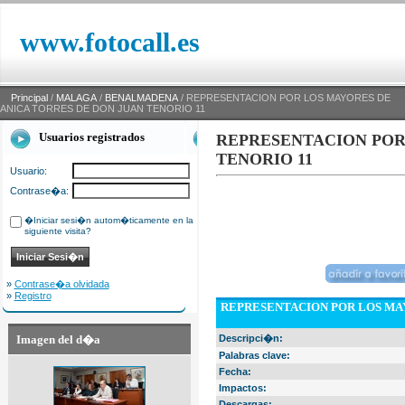
www.fotocall.es
Principal
/
MALAGA
/
BENALMADENA
/ REPRESENTACION POR LOS MAYORES DE
ANICA TORRES DE DON JUAN TENORIO 11
Usuarios registrados
REPRESENTACION POR
TENORIO 11
Usuario:
Contrase�a:
�Iniciar sesi�n autom�ticamente en la
siguiente visita?
»
Contrase�a olvidada
»
Registro
REPRESENTACION POR LOS MAY
Imagen del d�a
Descripci�n:
Palabras clave:
Fecha:
Impactos:
Descargas: