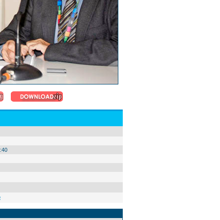
:40
o