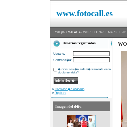
www.fotocall.es
Principal
/
MALAGA
/ WORLD TRAVEL MARKET 201
Usuarios registrados
WO
Usuario:
Contrase�a:
�Iniciar sesi�n autom�ticamente en la
siguiente visita?
»
Contrase�a olvidada
»
Registro
Imagen del d�a