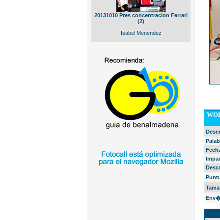
20131010 Pres concentracion Ferrari
(2)
Isabel Menendez
WOR
Desc
Palab
Fech
Impa
Desc
Punt
Tama
Env�
EXIF 