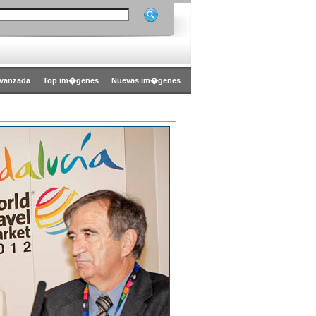
vanzada
Top im�genes
Nuevas im�genes