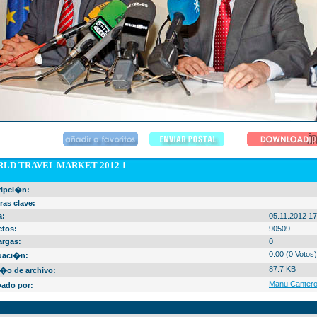
LD TRAVEL MARKET 2012 1
ripci�n:
ras clave:
a:
05.11.2012 17
ctos:
90509
argas:
0
0.00 (0 Votos)
uaci�n:
87.7 KB
�o de archivo:
Manu Canter
ado por:
Info