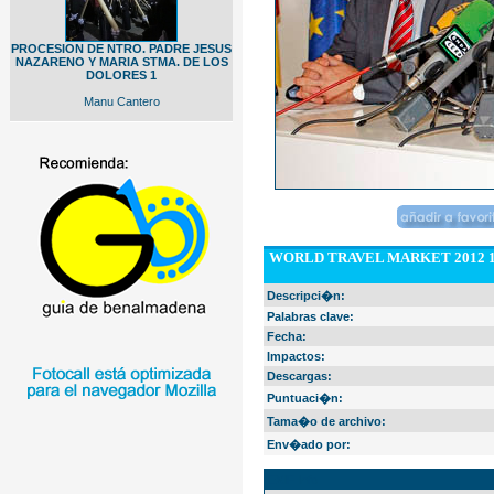
PROCESION DE NTRO. PADRE JESUS
NAZARENO Y MARIA STMA. DE LOS
DOLORES 1
Manu Cantero
WORLD TRAVEL MARKET 2012 
Descripci�n:
Palabras clave:
Fecha:
Impactos:
Descargas:
Puntuaci�n:
Tama�o de archivo:
Env�ado por:
EXIF Info