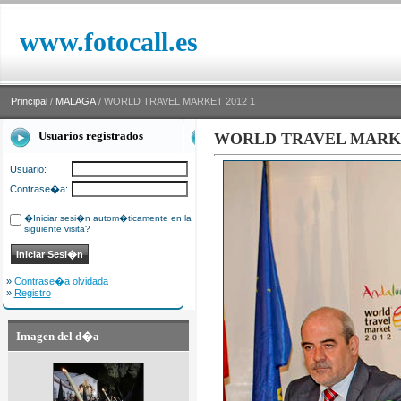
www.fotocall.es
Principal
/
MALAGA
/ WORLD TRAVEL MARKET 2012 1
Usuarios registrados
WORLD TRAVEL MARKE
Usuario:
Contrase�a:
�Iniciar sesi�n autom�ticamente en la
siguiente visita?
»
Contrase�a olvidada
»
Registro
Imagen del d�a