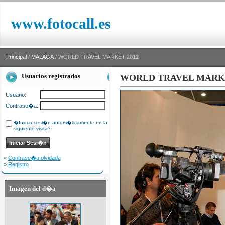
www.fotocall.es
Principal
/
MALAGA
/ WORLD TRAVEL MARKET 2012
Usuarios registrados
WORLD TRAVEL MARKE
Usuario:
Contrase�a:
�Iniciar sesi�n autom�ticamente en la
siguiente visita?
»
Contrase�a olvidada
»
Registro
Imagen del d�a