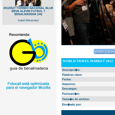
20120527 TORNEO NACIONAL BLUE
BBVA ALEVIN FUTBOL 7
BENALMADENA (44)
Isabel Menendez
WORLD TRAVEL MARKET 2012
Descripci�n:
Palabras clave:
Fecha:
Impactos:
Descargas:
Puntuaci�n:
Tama�o de archivo:
Env�ado por:
EXIF Info