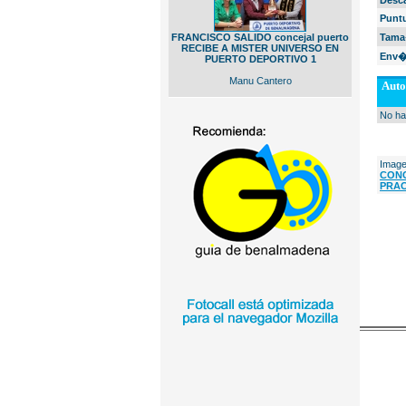
Desc
Punt
FRANCISCO SALIDO concejal puerto
Tama
RECIBE A MISTER UNIVERSO EN
Env�
PUERTO DEPORTIVO 1
Manu Cantero
Auto
No ha
Image
CONC
PRAC