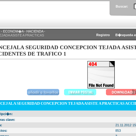
Buscar:
- ECONOM�A - HACIENDA -
Registro
B�squeda a
JADA ASISTE A PRACTICAS
NCEJALA SEGURIDAD CONCEPCION TEJADA ASIST
CIDENTES DE TRAFICO 1
CEJALA SEGURIDAD CONCEPCION TEJADA ASISTE A PRACTICAS ACCI
ripci�n:
ras clave:
a:
21.11.2012 15
ctos:
853