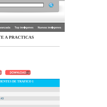
vanzada
Top im�genes
Nuevas im�genes
E A PRACTICAS
DENTES DE TRAFICO 1
:43