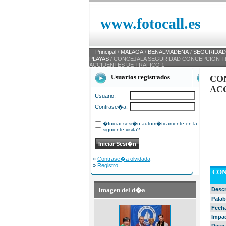
www.fotocall.es
Principal
/
MALAGA
/
BENALMADENA
/
SEGURIDAD 
PLAYAS
/ CONCEJALA SEGURIDAD CONCEPCION TE
ACCIDENTES DE TRAFICO 1
Usuarios registrados
CO
AC
Usuario:
Contrase�a:
�Iniciar sesi�n autom�ticamente en la
siguiente visita?
»
Contrase�a olvidada
»
Registro
CON
Imagen del d�a
Desc
Palab
Fech
Impa