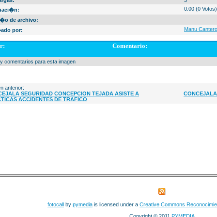
argas:
3
0.00 (0 Votos)
uaci�n:
�o de archivo:
Manu Canter
ado por:
r:
Comentario:
y comentarios para esta imagen
n anterior:
EJALA SEGURIDAD CONCEPCION TEJADA ASISTE A
CONCEJALA 
TICAS ACCIDENTES DE TRAFICO
fotocall
by
pymedia
is licensed under a
Creative Commons Reconocimie
Copyright © 2011
PYMEDIA