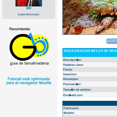
003
Isabel Menendez
INAUGURACION BELEN DE MU
Descripci�n:
Palabras clave:
Fecha:
Impactos:
Descargas:
Puntuaci�n:
Tama�o de archivo:
Env�ado por:
EXIF Info
Fabricante:
Modelo: