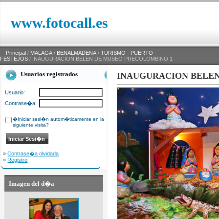
www.fotocall.es
Principal
/
MALAGA
/
BENALMADENA
/
TURISMO - PUERTO -
FESTEJOS
/ INAUGURACION BELEN DE MUSEO PRECOLOMBINO 1
Usuarios registrados
INAUGURACION BELEN
Usuario:
Contrase�a:
�Iniciar sesi�n autom�ticamente en la
siguiente visita?
»
Contrase�a olvidada
»
Registro
Imagen del d�a