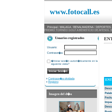
www.fotocall.es
Principal
/
MALAGA
/
BENALMADENA
/
DEPORTES -
PREMIO TORNEO GOLF A BENEFICIO DE AFESOL 3
Usuarios registrados
EN
Usuario:
Contrase�a:
�Iniciar sesi�n autom�ticamente en la
siguiente visita?
»
Contrase�a olvidada
ENT
»
Registro
Desc
Palab
Imagen del d�a
Fech
Impa
Desc
Punt