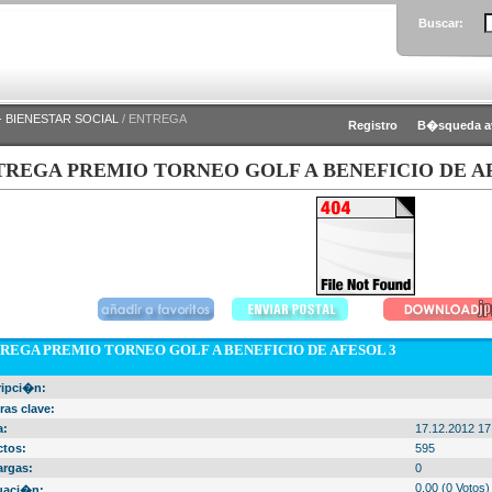
Buscar:
 BIENESTAR SOCIAL
/ ENTREGA
Registro
B�squeda a
TREGA PREMIO TORNEO GOLF A BENEFICIO DE A
REGA PREMIO TORNEO GOLF A BENEFICIO DE AFESOL 3
ripci�n:
ras clave:
a:
17.12.2012 17
ctos:
595
argas:
0
0.00 (0 Votos)
uaci�n: