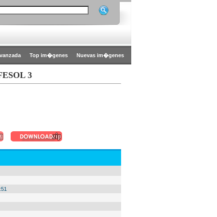
vanzada
Top im�genes
Nuevas im�genes
FESOL 3
:51