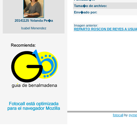
Tama�o de archivo:
Env�ado por:
20141125 Yolanda Pe�a
Imagen anterior:
Isabel Menendez
REPARTO ROSCON DE REYES A USUA
fotocall
by
pyme