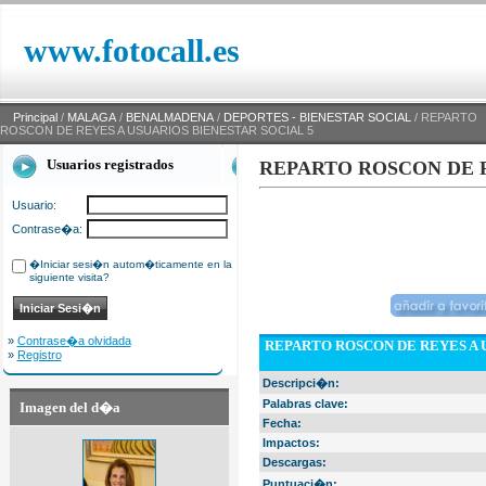
www.fotocall.es
Principal
/
MALAGA
/
BENALMADENA
/
DEPORTES - BIENESTAR SOCIAL
/ REPARTO
ROSCON DE REYES A USUARIOS BIENESTAR SOCIAL 5
Usuarios registrados
REPARTO ROSCON DE R
Usuario:
Contrase�a:
�Iniciar sesi�n autom�ticamente en la
siguiente visita?
»
Contrase�a olvidada
REPARTO ROSCON DE REYES A 
»
Registro
Descripci�n:
Palabras clave:
Imagen del d�a
Fecha:
Impactos:
Descargas:
Puntuaci�n: