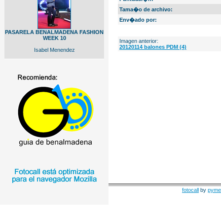
Tama�o de archivo:
Env�ado por:
PASARELA BENALMADENA FASHION
WEEK 10
Imagen anterior:
20120114 balones PDM (4)
Isabel Menendez
fotocall
by
pyme