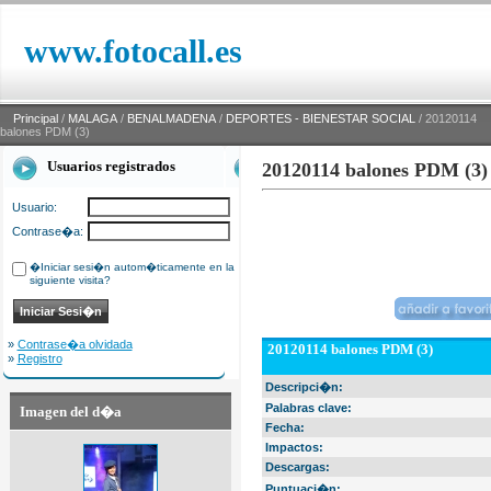
www.fotocall.es
Principal
/
MALAGA
/
BENALMADENA
/
DEPORTES - BIENESTAR SOCIAL
/ 20120114
balones PDM (3)
Usuarios registrados
20120114 balones PDM (3)
Usuario:
Contrase�a:
�Iniciar sesi�n autom�ticamente en la
siguiente visita?
»
Contrase�a olvidada
20120114 balones PDM (3)
»
Registro
Descripci�n:
Palabras clave:
Imagen del d�a
Fecha:
Impactos:
Descargas:
Puntuaci�n: