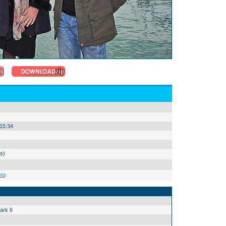
15:34
s)
ro
rk II