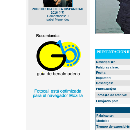
20161012 DIA DE LA HISPANIDAD
2016 (47)
Comentarios: 0
Isabel Menendez
PRESENTACION R
Descripci�n:
Palabras clave:
Fecha:
Impactos:
Descargas:
Puntuaci�n:
Tama�o de archivo:
Env�ado por:
EXIF Info
Fabricante:
Modelo:
Tiempo de exposici�