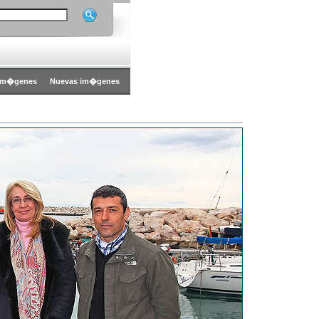
im�genes
Nuevas im�genes