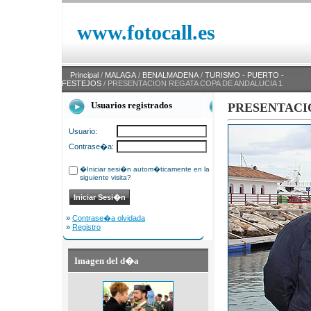
www.fotocall.es
Principal
/
MALAGA
/
BENALMADENA
/
TURISMO - PUERTO -
FESTEJOS
/ PRESENTACION REGATA COPA DE ANDALUCIA 1
Usuarios registrados
PRESENTACI
Usuario:
Contrase�a:
�Iniciar sesi�n autom�ticamente en la
siguiente visita?
»
Contrase�a olvidada
»
Registro
Imagen del d�a