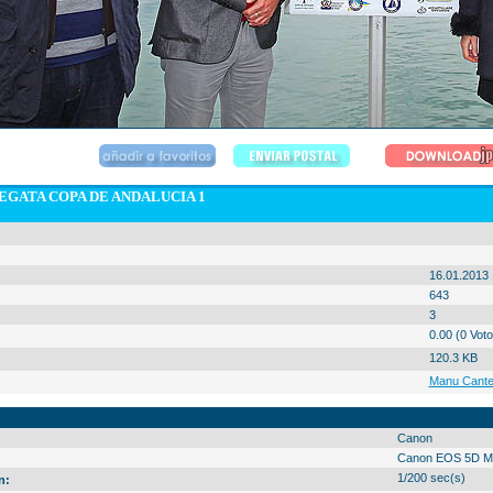
EGATA COPA DE ANDALUCIA 1
16.01.2013 
643
3
0.00 (0 Voto
120.3 KB
Manu Cante
Canon
Canon EOS 5D Ma
1/200 sec(s)
n: