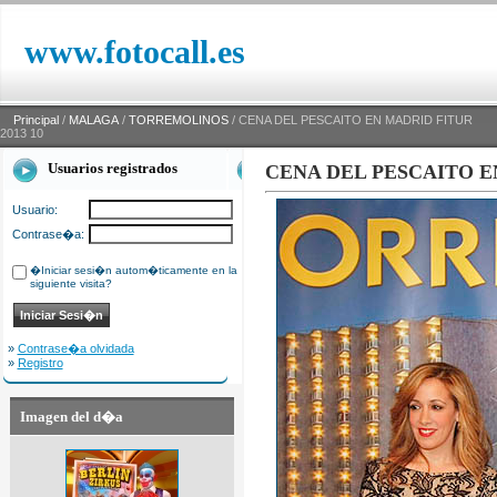
www.fotocall.es
Principal
/
MALAGA
/
TORREMOLINOS
/ CENA DEL PESCAITO EN MADRID FITUR
2013 10
Usuarios registrados
CENA DEL PESCAITO EN
Usuario:
Contrase�a:
�Iniciar sesi�n autom�ticamente en la
siguiente visita?
»
Contrase�a olvidada
»
Registro
Imagen del d�a