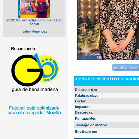
20121005 entradas circo bienestar
social
Isabel Menendez
CENA DEL PESCAITO EN MADRID
Descripci�n:
Palabras clave:
Fecha:
Impactos:
Descargas:
Puntuaci�n:
Tama�o de archivo:
Env�ado por: