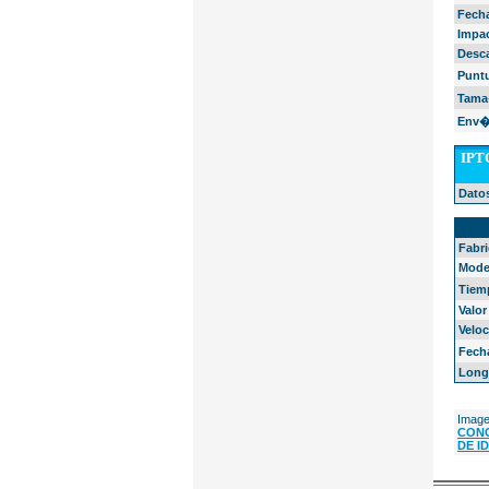
Fech
Impa
Desc
Punt
Tama
Env�
IPTC
Dato
EXIF 
Fabri
Mode
Tiem
Valor
Veloc
Fech
Longi
Image
CONC
DE I