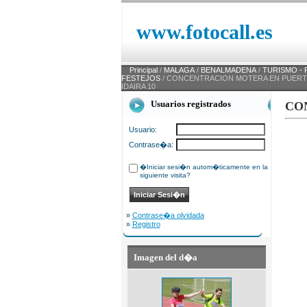
www.fotocall.es
Principal
/
MALAGA
/
BENALMADENA
/
TURISMO - 
FESTEJOS
/ CONCENTRACION MOTERA EN PUERTO
IDAIRA 10
Usuarios registrados
CO
Usuario:
Contrase�a:
�Iniciar sesi�n autom�ticamente en la
siguiente visita?
»
Contrase�a olvidada
»
Registro
Imagen del d�a