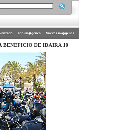
vanzada
Top im�genes
Nuevas im�genes
BENEFICIO DE IDAIRA 10