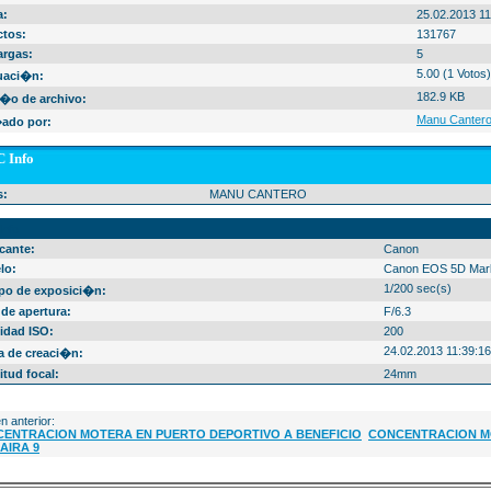
a:
25.02.2013 11
ctos:
131767
argas:
5
5.00 (1 Votos)
uaci�n:
182.9 KB
�o de archivo:
Manu Canter
ado por:
 Info
s:
MANU CANTERO
Info
cante:
Canon
lo:
Canon EOS 5D Mark
1/200 sec(s)
po de exposici�n:
 de apertura:
F/6.3
idad ISO:
200
24.02.2013 11:39:16
a de creaci�n:
tud focal:
24mm
n anterior:
ENTRACION MOTERA EN PUERTO DEPORTIVO A BENEFICIO
CONCENTRACION MO
DAIRA 9