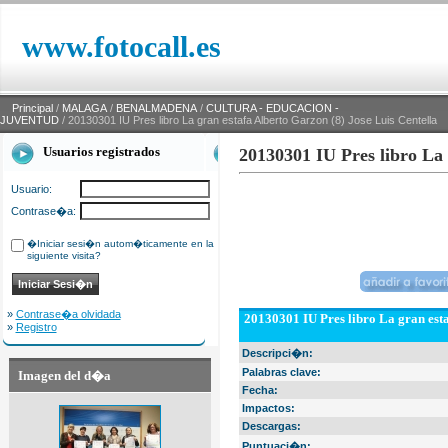
www.fotocall.es
Principal
/
MALAGA
/
BENALMADENA
/
CULTURA - EDUCACION -
JUVENTUD
/ 20130301 IU Pres libro La gran estafa Alberto Garzon (8) Jose Luis Centella
Usuarios registrados
20130301 IU Pres libro La 
Usuario:
Contrase�a:
�Iniciar sesi�n autom�ticamente en la
siguiente visita?
»
Contrase�a olvidada
20130301 IU Pres libro La gran esta
»
Registro
Descripci�n:
Palabras clave:
Imagen del d�a
Fecha:
Impactos:
Descargas:
Puntuaci�n: