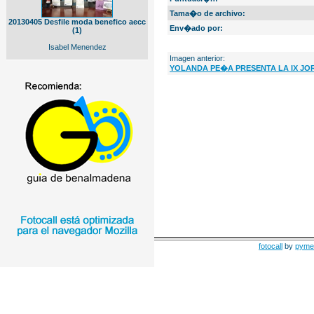
Tama�o de archivo:
20130405 Desfile moda benefico aecc
Env�ado por:
(1)
Isabel Menendez
Imagen anterior:
YOLANDA PE�A PRESENTA LA IX JO
fotocall
by
pyme