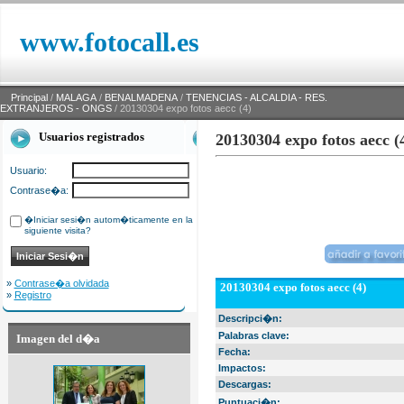
www.fotocall.es
Principal
/
MALAGA
/
BENALMADENA
/
TENENCIAS - ALCALDIA - RES.
EXTRANJEROS - ONGS
/ 20130304 expo fotos aecc (4)
Usuarios registrados
20130304 expo fotos aecc (
Usuario:
Contrase�a:
�Iniciar sesi�n autom�ticamente en la
siguiente visita?
»
Contrase�a olvidada
20130304 expo fotos aecc (4)
»
Registro
Descripci�n:
Palabras clave:
Imagen del d�a
Fecha:
Impactos:
Descargas:
Puntuaci�n: