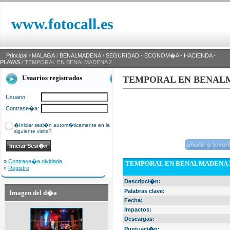
www.fotocall.es
Principal
/
MALAGA
/
BENALMADENA
/
SEGURIDAD - ECONOM�A - HACIENDA -
PLAYAS
/ TEMPORAL EN BENALMADENA 2
Usuarios registrados
TEMPORAL EN BENAL
Usuario:
Contrase�a:
�Iniciar sesi�n autom�ticamente en la
siguiente visita?
»
Contrase�a olvidada
TEMPORAL EN BENALMADENA 
»
Registro
Descripci�n:
Palabras clave:
Imagen del d�a
Fecha:
Impactos:
Descargas:
Puntuaci�n: