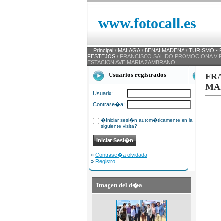
www.fotocall.es
Principal
/
MALAGA
/
BENALMADENA
/
TURISMO - 
FESTEJOS
/ FRANCISCO SALIDO PROMOCIONA V F
ESTACION AVE MARIA ZAMBRANO
Usuarios registrados
FR
MA
Usuario:
Contrase�a:
�Iniciar sesi�n autom�ticamente en la
siguiente visita?
»
Contrase�a olvidada
»
Registro
Imagen del d�a