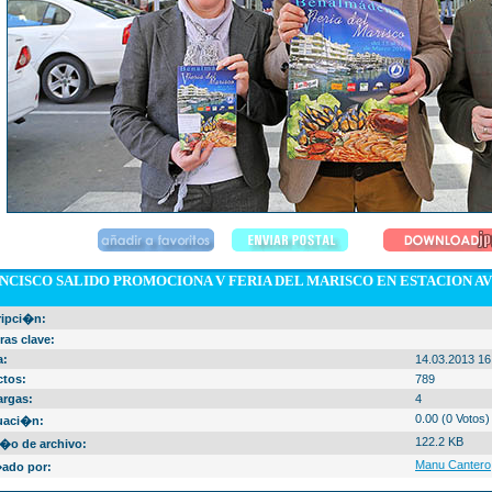
NCISCO SALIDO PROMOCIONA V FERIA DEL MARISCO EN ESTACION 
ripci�n:
ras clave:
a:
14.03.2013 16
ctos:
789
argas:
4
0.00 (0 Votos)
uaci�n:
122.2 KB
�o de archivo:
Manu Cantero
ado por: