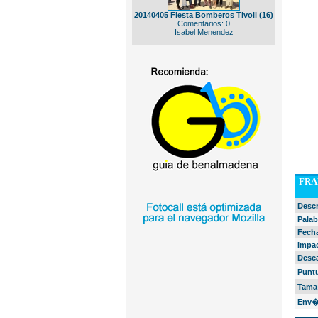
20140405 Fiesta Bomberos Tivoli (16)
Comentarios: 0
Isabel Menendez
FRA
Desc
Palab
Fech
Impa
Desc
Punt
Tama
Env�