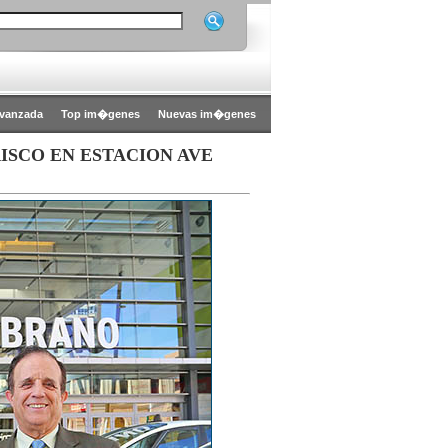
vanzada
Top im�genes
Nuevas im�genes
ISCO EN ESTACION AVE