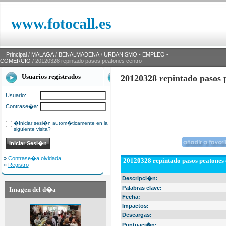
www.fotocall.es
Principal
/
MALAGA
/
BENALMADENA
/
URBANISMO - EMPLEO -
COMERCIO
/ 20120328 repintado pasos peatones centro
Usuarios registrados
20120328 repintado pasos 
Usuario:
Contrase�a:
�Iniciar sesi�n autom�ticamente en la
siguiente visita?
»
Contrase�a olvidada
20120328 repintado pasos peatones 
»
Registro
Descripci�n:
Palabras clave:
Imagen del d�a
Fecha:
Impactos:
Descargas:
Puntuaci�n: