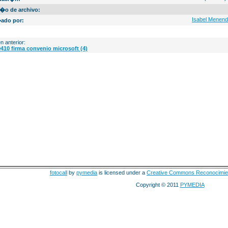
�o de archivo:
Isabel Menen
ado por:
n anterior:
410 firma convenio microsoft (4)
fotocall
by
pymedia
is licensed under a
Creative Commons Reconocimie
Copyright © 2011
PYMEDIA