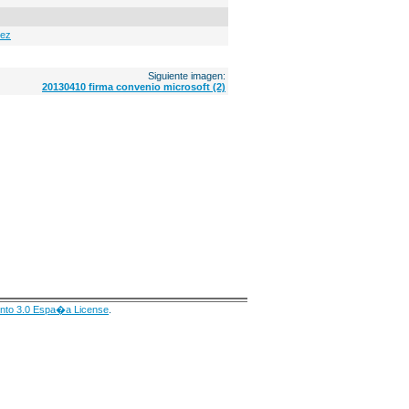
dez
Siguiente imagen:
20130410 firma convenio microsoft (2)
nto 3.0 Espa�a License
.