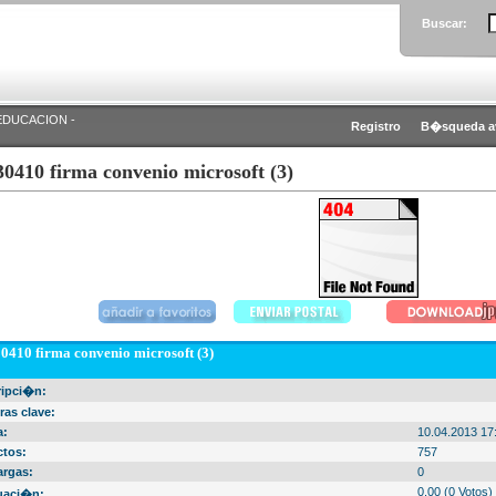
Buscar:
EDUCACION -
Registro
B�squeda a
30410 firma convenio microsoft (3)
0410 firma convenio microsoft (3)
ripci�n:
ras clave:
a:
10.04.2013 17
ctos:
757
argas:
0
0.00 (0 Votos)
uaci�n: