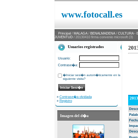
www.fotocall.es
Principal
/
MALAGA
/
BENALMADENA
/
CULTURA - 
JUVENTUD
/ 20130410 firma convenio microsoft (3)
Usuarios registrados
201
Usuario:
Contrase�a:
�Iniciar sesi�n autom�ticamente en la
siguiente visita?
»
Contrase�a olvidada
2013
»
Registro
Desc
Palab
Imagen del d�a
Fech
Impa
Desc
Punt