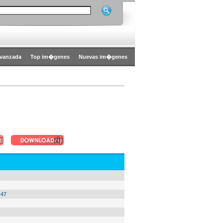
vanzada
Top im�genes
Nuevas im�genes
:47