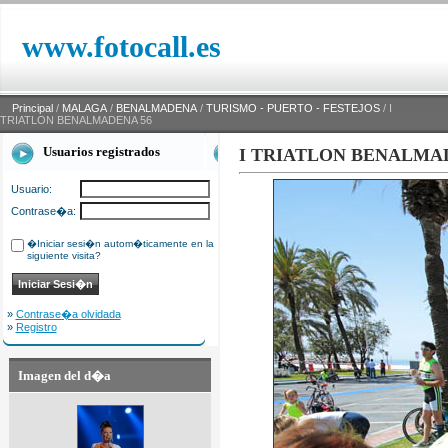
www.fotocall.es
Principal
/
MALAGA
/
BENALMADENA
/
TURISMO - PUERTO - FESTEJOS
/ I
TRIATLON BENALMADENA 56
Usuarios registrados
I TRIATLON BENALMA
Usuario:
Contrase�a:
�Iniciar sesi�n autom�ticamente en la
siguiente visita?
»
Contrase�a olvidada
»
Registro
Imagen del d�a