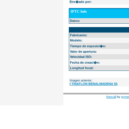
Env�ado por:
IPTC Info
Datos:
EXIF Info
Fabricante:
Modelo:
Tiempo de exposici�n:
Valor de apertura:
Velocidad ISO:
Fecha de creaci�n:
Longitud focal:
Imagen anterior:
I TRIATLON BENALMADENA 55
fotocall
by
pyme