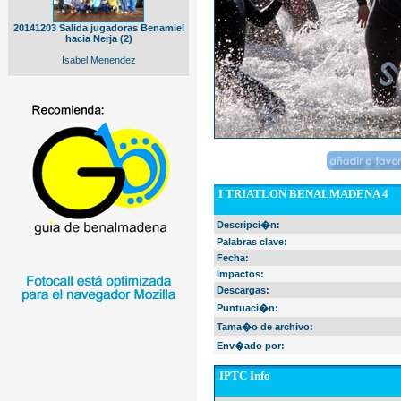
20141203 Salida jugadoras Benamiel
hacia Nerja (2)
Isabel Menendez
I TRIATLON BENALMADENA 4
Descripci�n:
Palabras clave:
Fecha:
Impactos:
Descargas:
Puntuaci�n:
Tama�o de archivo:
Env�ado por:
IPTC Info