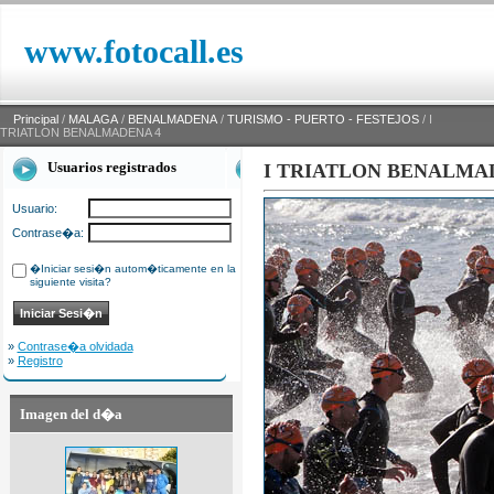
www.fotocall.es
Principal
/
MALAGA
/
BENALMADENA
/
TURISMO - PUERTO - FESTEJOS
/ I
TRIATLON BENALMADENA 4
Usuarios registrados
I TRIATLON BENALMA
Usuario:
Contrase�a:
�Iniciar sesi�n autom�ticamente en la
siguiente visita?
»
Contrase�a olvidada
»
Registro
Imagen del d�a