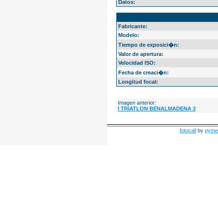
Datos:
EXIF Info
Fabricante:
Modelo:
Tiempo de exposici�n:
Valor de apertura:
Velocidad ISO:
Fecha de creaci�n:
Longitud focal:
Imagen anterior:
I TRIATLON BENALMADENA 3
fotocall
by
pyme