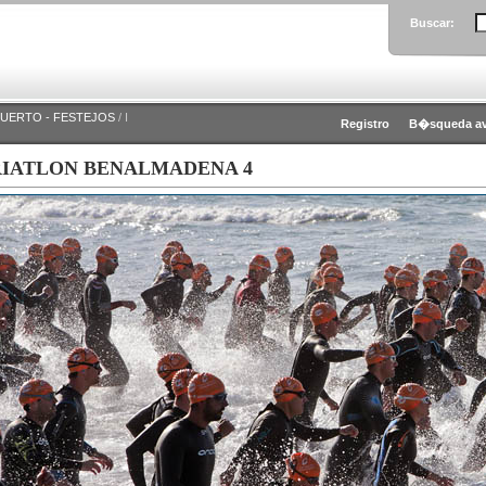
Buscar:
PUERTO - FESTEJOS
/ I
Registro
B�squeda a
RIATLON BENALMADENA 4