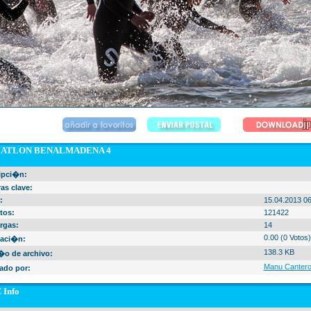
RIATLON BENALMADENA 4
ipci�n:
as clave:
:
15.04.2013 06
tos:
121422
rgas:
14
0.00 (0 Votos)
aci�n:
138.3 KB
o de archivo:
Manu Canter
do por:
 Info