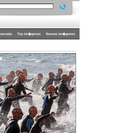
vanzada
Top im�genes
Nuevas im�genes