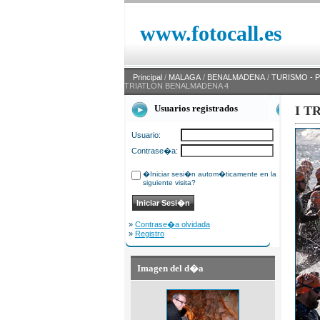
www.fotocall.es
Principal
/
MALAGA
/
BENALMADENA
/
TURISMO - 
TRIATLON BENALMADENA 4
Usuarios registrados
I T
Usuario:
Contrase�a:
�Iniciar sesi�n autom�ticamente en la
siguiente visita?
»
Contrase�a olvidada
»
Registro
Imagen del d�a