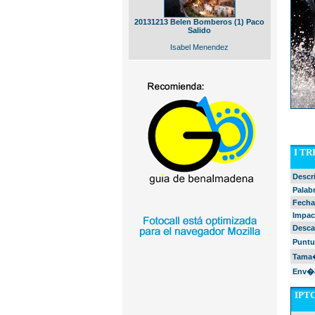
20131213 Belen Bomberos (1) Paco
Salido
Isabel Menendez
I T
Descr
Palabr
Fecha
Impac
Desca
Puntu
Tama�
Env�a
IPTC