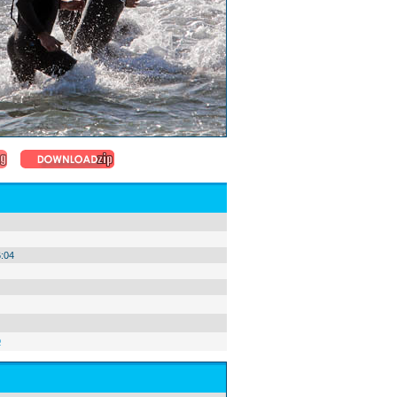
:04
o