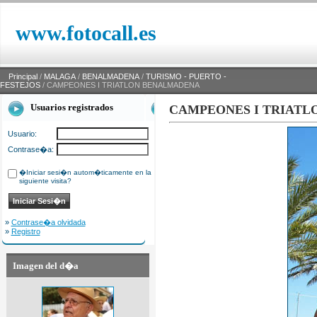
www.fotocall.es
Principal
/
MALAGA
/
BENALMADENA
/
TURISMO - PUERTO -
FESTEJOS
/ CAMPEONES I TRIATLON BENALMADENA
Usuarios registrados
CAMPEONES I TRIAT
Usuario:
Contrase�a:
�Iniciar sesi�n autom�ticamente en la
siguiente visita?
»
Contrase�a olvidada
»
Registro
Imagen del d�a