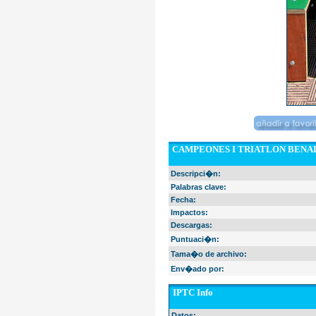
CAMPEONES I TRIATLON BEN
Descripci�n:
Palabras clave:
Fecha:
Impactos:
Descargas:
Puntuaci�n:
Tama�o de archivo:
Env�ado por:
IPTC Info
Datos: