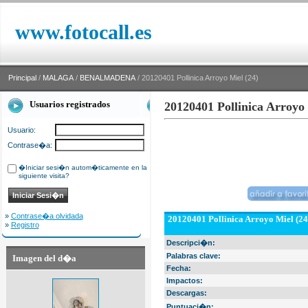
www.fotocall.es
Principal
/
MALAGA
/
BENALMADENA
/ 20120401 Pollinica Arroyo Miel (24)
Usuarios registrados
20120401 Pollinica Arroyo 
Usuario:
Contrase�a:
�Iniciar sesi�n autom�ticamente en la
siguiente visita?
»
Contrase�a olvidada
20120401 Pollinica Arroyo Miel (24
»
Registro
Descripci�n:
Palabras clave:
Imagen del d�a
Fecha:
Impactos:
Descargas:
Puntuaci�n: