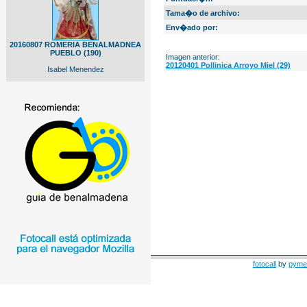
Tama�o de archivo:
Env�ado por:
20160807 ROMERIA BENALMADNEA
PUEBLO (190)
Imagen anterior:
20120401 Pollinica Arroyo Miel (29)
Isabel Menendez
fotocall
by
pyme