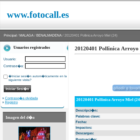
www.fotocall.es
Principal
/
MALAGA
/
BENALMADENA
/ 20120401 Pollinica Arroyo Miel (24)
Usuarios registrados
20120401 Pollinica Arroyo 
Usuario:
Contrase�a:
�Iniciar sesi�n autom�ticamente en la
siguiente visita?
»
Contrase�a olvidada
20120401 Pollinica Arroyo Miel (24
»
Registro
Descripci�n:
Palabras clave:
Imagen del d�a
Fecha:
Impactos:
Descargas:
Puntuaci�n: