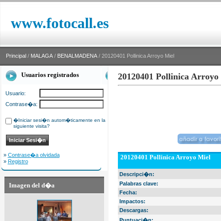
www.fotocall.es
Principal
/
MALAGA
/
BENALMADENA
/ 20120401 Pollinica Arroyo Miel
Usuarios registrados
20120401 Pollinica Arroyo
Usuario:
Contrase�a:
�Iniciar sesi�n autom�ticamente en la
siguiente visita?
»
Contrase�a olvidada
20120401 Pollinica Arroyo Miel
»
Registro
Descripci�n:
Palabras clave:
Imagen del d�a
Fecha:
Impactos:
Descargas:
Puntuaci�n: