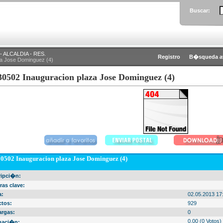
Buscar:
 ALCALDIA - RES.
Registro
B�squeda a
za Jose Dominguez (4)
30502 Inauguracion plaza Jose Dominguez (4)
0502 Inauguracion plaza Jose Dominguez (4)
ripci�n:
ras clave:
a:
02.05.2013 17
ctos:
929
argas:
0
0.00 (0 Votos)
uaci�n: