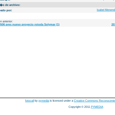
�o de archivo:
Isabel Menen
ado por:
n anterior:
506 pres nuevo proyecto rotoda Solymar (1)
20
fotocall
by
pymedia
is licensed under a
Creative Commons Reconocimie
Copyright © 2011
PYMEDIA