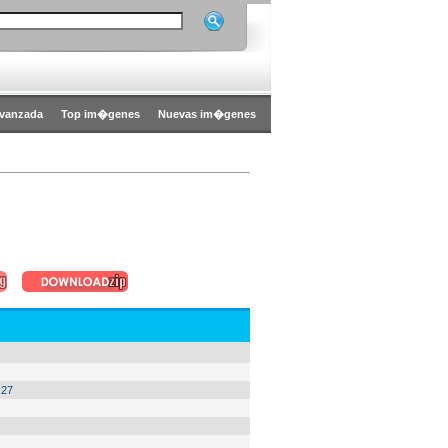
vanzada
Top im�genes
Nuevas im�genes
:27