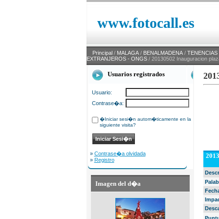
www.fotocall.es
Principal
/
MALAGA
/
BENALMADENA
/
TENENCIAS -
EXTRANJEROS - ONGS
/ 20130502 Inauguracion pla
Usuarios registrados
201
Usuario:
Contrase�a:
�Iniciar sesi�n autom�ticamente en la
siguiente visita?
»
Contrase�a olvidada
2013
»
Registro
Desc
Palab
Imagen del d�a
Fech
Impa
Desc
Punt