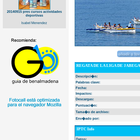
20140915 pres cursos actividades
deportivas
Isabel Menendez
REGATA DE LA LIGA DE JABEG
Descripci�n:
Palabras clave:
Fecha:
Impactos:
Descargas:
Puntuaci�n:
Tama�o de archivo:
Env�ado por:
IPTC Info
Datos: