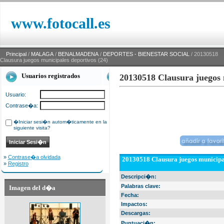
www.fotocall.es
Principal
/
MALAGA
/
BENALMADENA
/
DEPORTES - BIENESTAR SOCIAL
/ 20130518
Clausura juegos municipales deportivos (24)
Usuarios registrados
20130518 Clausura juegos 
Usuario:
Contrase�a:
�Iniciar sesi�n autom�ticamente en la
siguiente visita?
»
Contrase�a olvidada
20130518 Clausura juegos municipal
»
Registro
Descripci�n:
Palabras clave:
Imagen del d�a
Fecha:
Impactos:
Descargas:
Puntuaci�n: