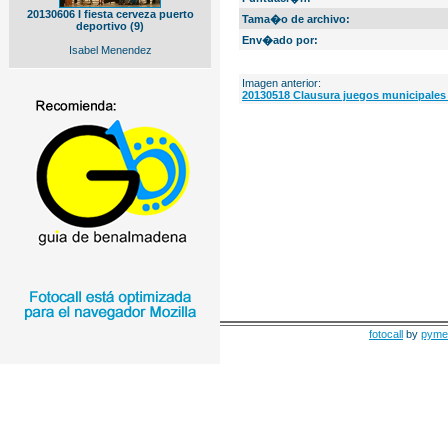
20130606 I fiesta cerveza puerto
Tama�o de archivo:
deportivo (9)
Env�ado por:
Isabel Menendez
Imagen anterior:
20130518 Clausura juegos municipales 
fotocall
by
pyme