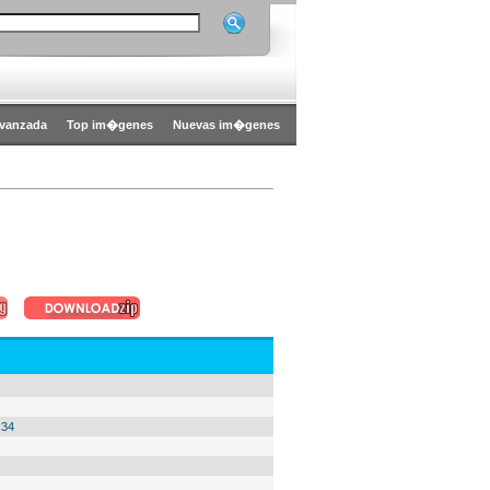
vanzada
Top im�genes
Nuevas im�genes
:34