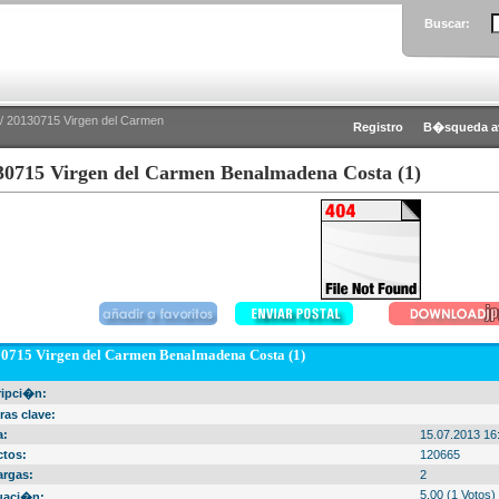
Buscar:
/ 20130715 Virgen del Carmen
Registro
B�squeda a
30715 Virgen del Carmen Benalmadena Costa (1)
0715 Virgen del Carmen Benalmadena Costa (1)
ripci�n:
ras clave:
a:
15.07.2013 16
ctos:
120665
argas:
2
5.00 (1 Votos)
uaci�n: