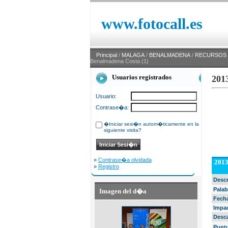
www.fotocall.es
Principal
/
MALAGA
/
BENALMADENA
/
RECURSOS
Benalmadena Costa (1)
Usuarios registrados
201
Usuario:
Contrase�a:
�Iniciar sesi�n autom�ticamente en la
siguiente visita?
»
Contrase�a olvidada
2013
»
Registro
Desc
Palab
Imagen del d�a
Fech
Impa
Desc
Punt