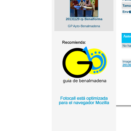
Tama
Env�
20131129 rp Benalforma
GP Ayto-Benalmadena
Auto
No ha
Image
20130