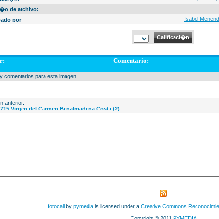
�o de archivo:
Isabel Menen
ado por:
r:
Comentario:
y comentarios para esta imagen
n anterior:
715 Virgen del Carmen Benalmadena Costa (2)
fotocall
by
pymedia
is licensed under a
Creative Commons Reconocimie
Copyright © 2011
PYMEDIA