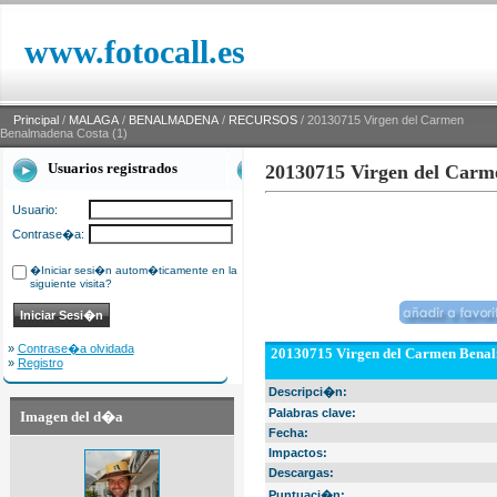
www.fotocall.es
Principal
/
MALAGA
/
BENALMADENA
/
RECURSOS
/ 20130715 Virgen del Carmen
Benalmadena Costa (1)
Usuarios registrados
20130715 Virgen del Carm
Usuario:
Contrase�a:
�Iniciar sesi�n autom�ticamente en la
siguiente visita?
»
Contrase�a olvidada
20130715 Virgen del Carmen Benal
»
Registro
Descripci�n:
Palabras clave:
Imagen del d�a
Fecha:
Impactos:
Descargas:
Puntuaci�n: