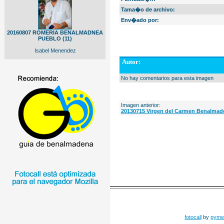
Tama�o de archivo:
Env�ado por:
20160807 ROMERIA BENALMADNEA
PUEBLO (11)
Isabel Menendez
Autor:
No hay comentarios para esta imagen
Imagen anterior:
20130715 Virgen del Carmen Benalmade
fotocall
by
pyme