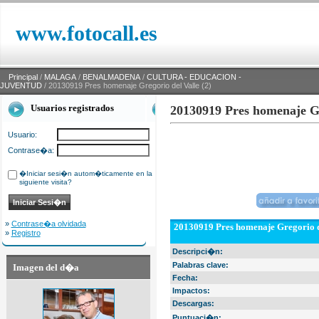
www.fotocall.es
Principal
/
MALAGA
/
BENALMADENA
/
CULTURA - EDUCACION -
JUVENTUD
/ 20130919 Pres homenaje Gregorio del Valle (2)
Usuarios registrados
20130919 Pres homenaje Gr
Usuario:
Contrase�a:
�Iniciar sesi�n autom�ticamente en la
siguiente visita?
»
Contrase�a olvidada
20130919 Pres homenaje Gregorio de
»
Registro
Descripci�n:
Palabras clave:
Imagen del d�a
Fecha:
Impactos:
Descargas:
Puntuaci�n: