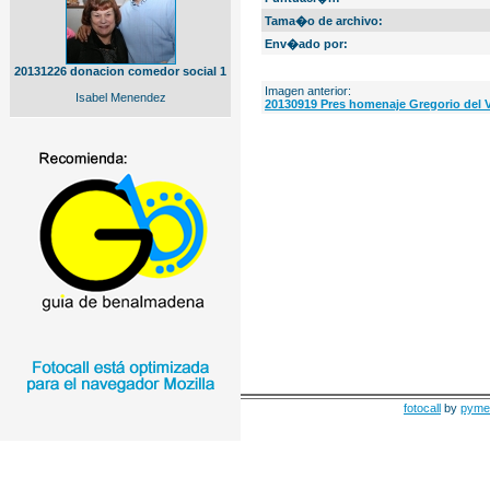
Tama�o de archivo:
Env�ado por:
20131226 donacion comedor social 1
Imagen anterior:
Isabel Menendez
20130919 Pres homenaje Gregorio del Va
fotocall
by
pyme