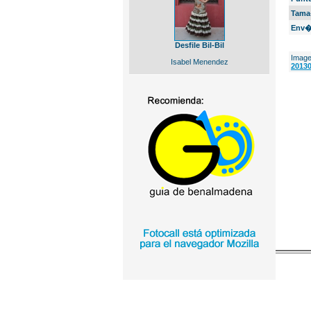
Tama
Env�
Desfile Bil-Bil
Image
Isabel Menendez
20130