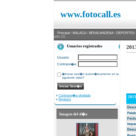
www.fotocall.es
Principal
/
MALAGA
/
BENALMADENA
/
DEPORTES -
pdm (2)
Usuarios registrados
201
Usuario:
Contrase�a:
�Iniciar sesi�n autom�ticamente en la
siguiente visita?
»
Contrase�a olvidada
2013
»
Registro
Desc
Palab
Imagen del d�a
Fech
Impa
Desc
Punt