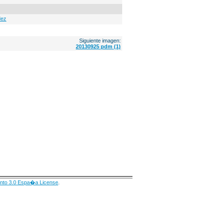
dez
Siguiente imagen:
20130925 pdm (1)
nto 3.0 Espa�a License
.