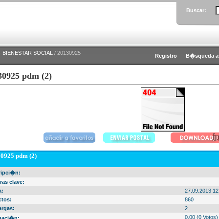
Buscar:
 BIENESTAR SOCIAL
/ 20130925
Registro
B�squeda a
30925 pdm (2)
0925 pdm (2)
ripci�n:
ras clave:
a:
27.09.2013 12
ctos:
860
argas:
2
0.00 (0 Votos)
uaci�n: