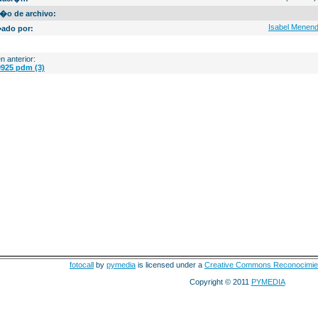
�o de archivo:
Isabel Menen
ado por:
n anterior:
925 pdm (3)
fotocall
by
pymedia
is licensed under a
Creative Commons Reconocimie
Copyright © 2011
PYMEDIA