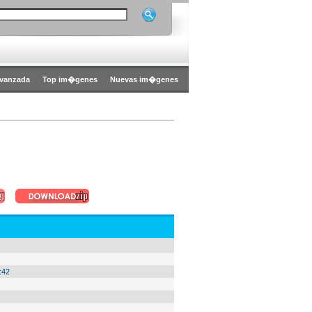
vanzada
Top im�genes
Nuevas im�genes
:42