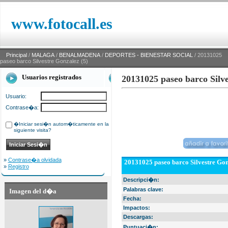
www.fotocall.es
Principal
/
MALAGA
/
BENALMADENA
/
DEPORTES - BIENESTAR SOCIAL
/ 20131025
paseo barco Silvestre Gonzalez (5)
Usuarios registrados
20131025 paseo barco Silve
Usuario:
Contrase�a:
�Iniciar sesi�n autom�ticamente en la
siguiente visita?
»
Contrase�a olvidada
20131025 paseo barco Silvestre Gon
»
Registro
Descripci�n:
Palabras clave:
Imagen del d�a
Fecha:
Impactos:
Descargas:
Puntuaci�n: