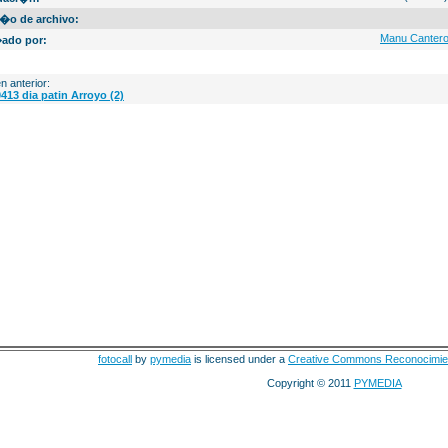
�o de archivo:
Manu Canter
ado por:
n anterior:
413 dia patin Arroyo (2)
fotocall
by
pymedia
is licensed under a
Creative Commons Reconocimie
Copyright © 2011
PYMEDIA