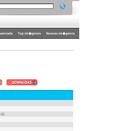
vanzada
Top im�genes
Nuevas im�genes
:11