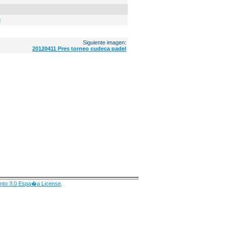
o
Siguiente imagen:
20120411 Pres torneo cudeca padel
nto 3.0 Espa�a License
.