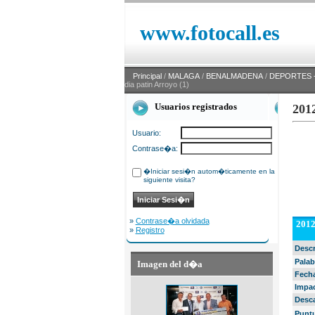
www.fotocall.es
Principal
/
MALAGA
/
BENALMADENA
/
DEPORTES -
dia patin Arroyo (1)
Usuarios registrados
2012
Usuario:
Contrase�a:
�Iniciar sesi�n autom�ticamente en la
siguiente visita?
»
Contrase�a olvidada
2012
»
Registro
Desc
Palab
Imagen del d�a
Fech
Impa
Desc
Punt