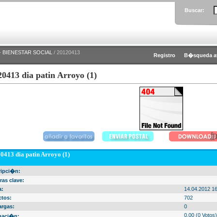
Buscar:
 BIENESTAR SOCIAL
/ 20120413
Registro
B�squeda a
0413 dia patin Arroyo (1)
0413 dia patin Arroyo (1)
ripci�n:
ras clave:
a:
14.04.2012 16
ctos:
702
argas:
0
0.00 (0 Votos)
uaci�n: