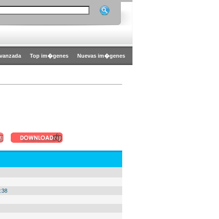
vanzada
Top im�genes
Nuevas im�genes
:38