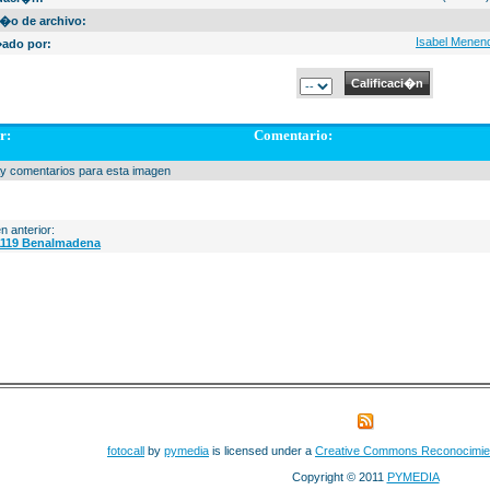
�o de archivo:
Isabel Menen
ado por:
r:
Comentario:
y comentarios para esta imagen
n anterior:
1119 Benalmadena
fotocall
by
pymedia
is licensed under a
Creative Commons Reconocimie
Copyright © 2011
PYMEDIA