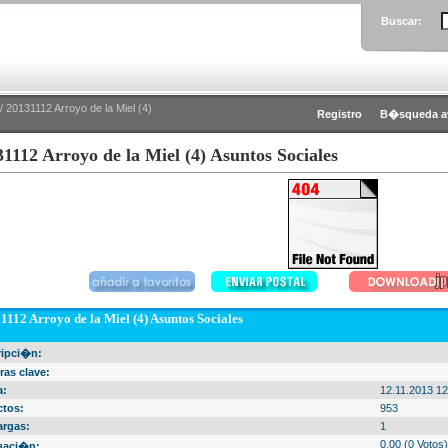
Buscar:
/ 20131112 Arroyo de la Miel (4)
Registro
B�squeda a
1112 Arroyo de la Miel (4) Asuntos Sociales
1112 Arroyo de la Miel (4) Asuntos Sociales
ripci�n:
ras clave:
a:
12.11.2013 12
ctos:
953
argas:
1
0.00 (0 Votos)
uaci�n: