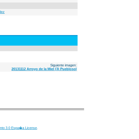
dez
Siguiente imagen:
20131112 Arroyo de la Miel (3) Pueblosol
nto 3.0 Espa�a License
.