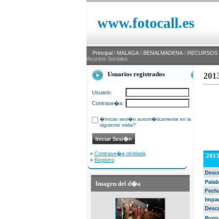
www.fotocall.es
Principal
/
MALAGA
/
BENALMADENA
/
RECURSOS
Asuntos Sociales
Usuarios registrados
2013
Usuario:
Contrase�a:
�Iniciar sesi�n autom�ticamente en la
siguiente visita?
»
Contrase�a olvidada
2013
»
Registro
Desc
Palab
Imagen del d�a
Fech
Impa
Desc
Punt