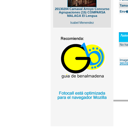
Tama
20130204 Carnaval Arroyo Concurso
Env�
Agrupaciones (15) COMPARSA
MALAGA El Lengua
Isabel Menendez
Auto
No ha
Image
2013