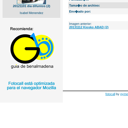
Tama�o de archivo:
20121101 dia difuntos (2)
Env�ado por:
Isabel Menendez
Imagen anterior:
20131112 Kiosko ABAD (2)
fotocall
by
pyme