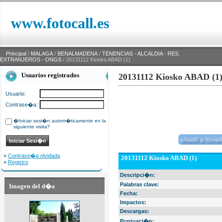
www.fotocall.es
Principal
/
MALAGA
/
BENALMADENA
/
TENENCIAS - ALCALDIA - RES.
EXTRANJEROS - ONGS
/ 20131112 Kiosko ABAD (1)
Usuarios registrados
20131112 Kiosko ABAD (1
Usuario:
Contrase�a:
�Iniciar sesi�n autom�ticamente en la
siguiente visita?
»
Contrase�a olvidada
20131112 Kiosko ABAD (1)
»
Registro
Descripci�n:
Palabras clave:
Imagen del d�a
Fecha:
Impactos:
Descargas:
Puntuaci�n: