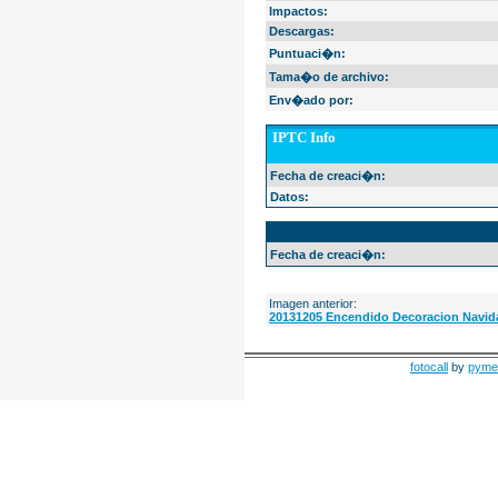
Impactos:
Descargas:
Puntuaci�n:
Tama�o de archivo:
Env�ado por:
IPTC Info
Fecha de creaci�n:
Datos:
EXIF Info
Fecha de creaci�n:
Imagen anterior:
20131205 Encendido Decoracion Navida
fotocall
by
pyme