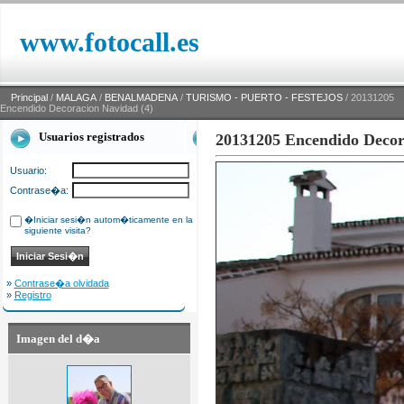
www.fotocall.es
Principal
/
MALAGA
/
BENALMADENA
/
TURISMO - PUERTO - FESTEJOS
/ 20131205
Encendido Decoracion Navidad (4)
Usuarios registrados
20131205 Encendido Decor
Usuario:
Contrase�a:
�Iniciar sesi�n autom�ticamente en la
siguiente visita?
»
Contrase�a olvidada
»
Registro
Imagen del d�a