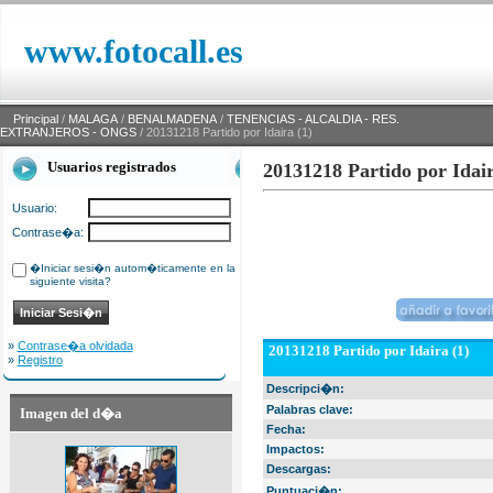
www.fotocall.es
Principal
/
MALAGA
/
BENALMADENA
/
TENENCIAS - ALCALDIA - RES.
EXTRANJEROS - ONGS
/ 20131218 Partido por Idaira (1)
Usuarios registrados
20131218 Partido por Idair
Usuario:
Contrase�a:
�Iniciar sesi�n autom�ticamente en la
siguiente visita?
»
Contrase�a olvidada
20131218 Partido por Idaira (1)
»
Registro
Descripci�n:
Palabras clave:
Imagen del d�a
Fecha:
Impactos:
Descargas:
Puntuaci�n: