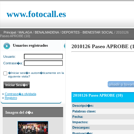
www.fotocall.es
Principal
/
MALAGA
/
BENALMADENA
/
DEPORTES - BIENESTAR SOCIAL
/ 2010126
Paseo APROBE (10)
Usuarios registrados
2010126 Paseo APROBE (1
Usuario:
Contrase�a:
�Iniciar sesi�n autom�ticamente en la
siguiente visita?
»
Contrase�a olvidada
2010126 Paseo APROBE (10)
»
Registro
Descripci�n:
Palabras clave:
Imagen del d�a
Fecha:
Impactos:
Descargas:
Puntuaci�n: