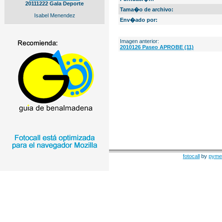
20111222 Gala Deporte
Tama�o de archivo:
Isabel Menendez
Env�ado por:
Imagen anterior:
2010126 Paseo APROBE (11)
fotocall
by
pyme