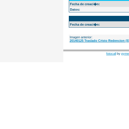
Fecha de creaci�n:
Datos:
EXIF Info
Fecha de creaci�n:
Imagen anterior:
20140125 Traslado Cristo Redencion (5
fotocall
by
pyme