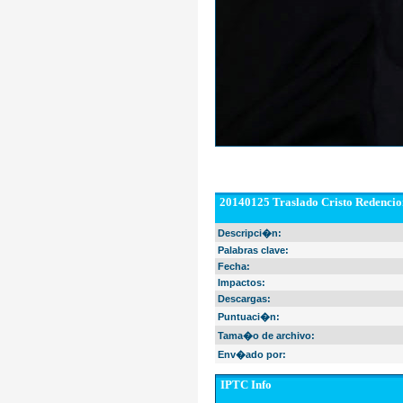
20140125 Traslado Cristo Redencion
Descripci�n:
Palabras clave:
Fecha:
Impactos:
Descargas:
Puntuaci�n:
Tama�o de archivo:
Env�ado por:
IPTC Info