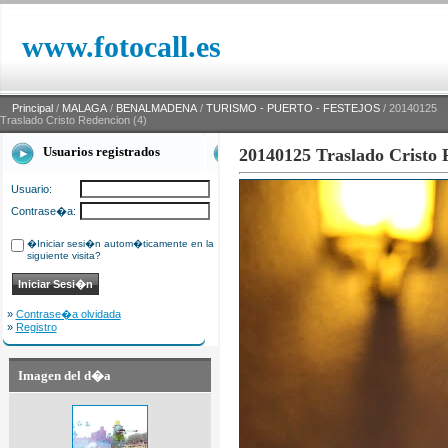
www.fotocall.es
Principal
/
MALAGA
/
BENALMADENA
/
TURISMO - PUERTO - FESTEJOS
/ 20140125
Traslado Cristo Redencion (4)
Usuarios registrados
20140125 Traslado Cristo 
Usuario:
Contrase�a:
�Iniciar sesi�n autom�ticamente en la
siguiente visita?
»
Contrase�a olvidada
»
Registro
Imagen del d�a