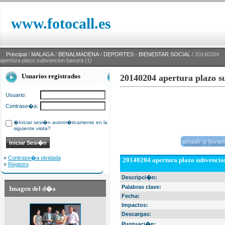
www.fotocall.es
Principal
/
MALAGA
/
BENALMADENA
/
DEPORTES - BIENESTAR SOCIAL
/ 20140204
apertura plazo subvencion basura (1)
Usuarios registrados
20140204 apertura plazo s
Usuario:
Contrase�a:
�Iniciar sesi�n autom�ticamente en la
siguiente visita?
»
Contrase�a olvidada
20140204 apertura plazo subvencion
»
Registro
Descripci�n:
Palabras clave:
Imagen del d�a
Fecha:
Impactos:
Descargas:
Puntuaci�n: