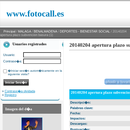
www.fotocall.es
Principal
/
MALAGA
/
BENALMADENA
/
DEPORTES - BIENESTAR SOCIAL
/ 20140204
apertura plazo subvencion basura (1)
Usuarios registrados
20140204 apertura plazo s
Usuario:
Contrase�a:
�Iniciar sesi�n autom�ticamente en la
siguiente visita?
»
Contrase�a olvidada
20140204 apertura plazo subvencion
»
Registro
Descripci�n:
Palabras clave:
Imagen del d�a
Fecha:
Impactos:
Descargas:
Puntuaci�n: